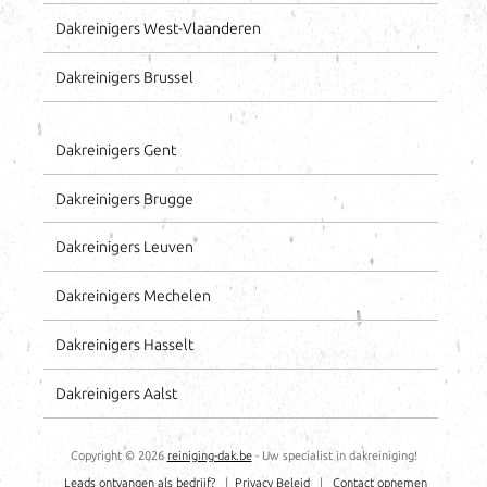
Dakreinigers West-Vlaanderen
Dakreinigers Brussel
Dakreinigers Gent
Dakreinigers Brugge
Dakreinigers Leuven
Dakreinigers Mechelen
Dakreinigers Hasselt
Dakreinigers Aalst
Copyright ©
2026
reiniging-dak.be
- Uw specialist in dakreiniging!
Leads ontvangen als bedrijf?
|
Privacy Beleid
|
Contact opnemen