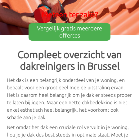
×
Meteen ter zake?
Meest gelezen
Vergelijk gratis meerdere
offertes
Dak ontmossen
: Waarom is het belangrijk? En hoe
eraan beginnen?
Compleet overzicht van
dakreinigers in Brussel
Schoorsteen vegen
: Wat zijn je rechten en plichten?
Dakgoot reinigen
: Hoe begin je eraan? Waarop
Het dak is een belangrijk onderdeel van je woning, en
moet je letten?
bepaalt voor een groot deel mee de uitstraling ervan.
Het is daarom heel belangrijk om je dak er steeds proper
te laten bijliggen. Maar een nette dakbedekking is niet
Dakreinigers
enkel esthetisch heel belangrijk, het voorkomt ook
schade aan je dak.
Dakreinigers Antwerpen
Net omdat het dak een cruciale rol vervult in je woning,
hou je je dak dus best steeds in optimale staat. Moet je
Dakreinigers Limburg