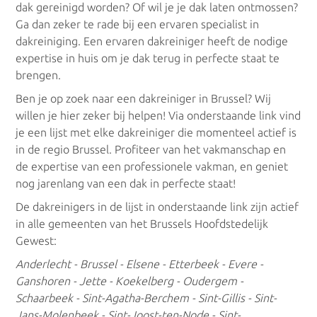
dak gereinigd worden? Of wil je je dak laten ontmossen?
Ga dan zeker te rade bij een ervaren specialist in
Dakreinigers Vlaams Brabant
dakreiniging. Een ervaren dakreiniger heeft de nodige
expertise in huis om je dak terug in perfecte staat te
Dakreinigers Oost-Vlaanderen
brengen.
Ben je op zoek naar een dakreiniger in Brussel? Wij
Dakreinigers West-Vlaanderen
willen je hier zeker bij helpen! Via onderstaande link vind
je een lijst met elke dakreiniger die momenteel actief is
Dakreinigers Brussel
in de regio Brussel. Profiteer van het vakmanschap en
de expertise van een professionele vakman, en geniet
Dakreinigers Gent
nog jarenlang van een dak in perfecte staat!
De dakreinigers in de lijst in onderstaande link zijn actief
Dakreinigers Brugge
in alle gemeenten van het Brussels Hoofdstedelijk
Gewest:
Dakreinigers Leuven
Anderlecht - Brussel - Elsene - Etterbeek - Evere -
Dakreinigers Mechelen
Ganshoren - Jette - Koekelberg - Oudergem -
Schaarbeek - Sint-Agatha-Berchem - Sint-Gillis - Sint-
Dakreinigers Hasselt
Jans-Molenbeek - Sint-Joost-ten-Node - Sint-