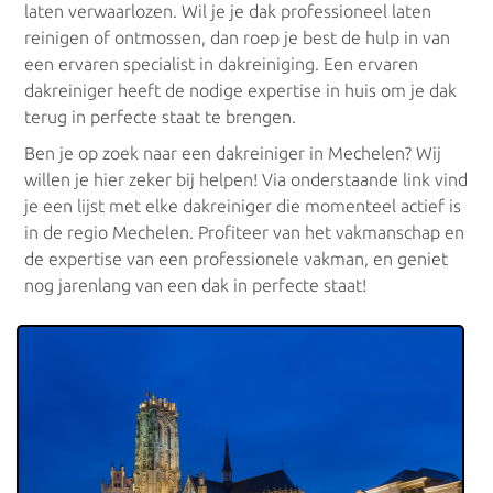
laten verwaarlozen. Wil je je dak professioneel laten
reinigen of ontmossen, dan roep je best de hulp in van
Dakreinigers Vlaams Brabant
een ervaren specialist in dakreiniging. Een ervaren
dakreiniger heeft de nodige expertise in huis om je dak
Dakreinigers Oost-Vlaanderen
terug in perfecte staat te brengen.
Ben je op zoek naar een dakreiniger in Mechelen? Wij
Dakreinigers West-Vlaanderen
willen je hier zeker bij helpen! Via onderstaande link vind
je een lijst met elke dakreiniger die momenteel actief is
Dakreinigers Brussel
in de regio Mechelen. Profiteer van het vakmanschap en
de expertise van een professionele vakman, en geniet
Dakreinigers Gent
nog jarenlang van een dak in perfecte staat!
Dakreinigers Brugge
Dakreinigers Leuven
Dakreinigers Mechelen
Dakreinigers Hasselt