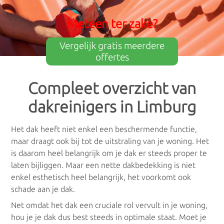
×
Meteen ter zake?
Meest gelezen
Vergelijk gratis meerdere
offertes
Dak ontmossen
: Waarom is het belangrijk? En hoe
eraan beginnen?
Compleet overzicht van
dakreinigers in Limburg
Schoorsteen vegen
: Wat zijn je rechten en plichten?
Dakgoot reinigen
: Hoe begin je eraan? Waarop
Het dak heeft niet enkel een beschermende functie,
moet je letten?
maar draagt ook bij tot de uitstraling van je woning. Het
is daarom heel belangrijk om je dak er steeds proper te
laten bijliggen. Maar een nette dakbedekking is niet
Dakreinigers
enkel esthetisch heel belangrijk, het voorkomt ook
schade aan je dak.
Dakreinigers Antwerpen
Net omdat het dak een cruciale rol vervult in je woning,
hou je je dak dus best steeds in optimale staat. Moet je
Dakreinigers Limburg