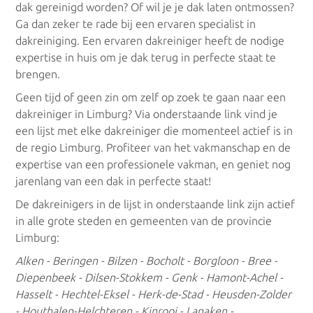
dak gereinigd worden? Of wil je je dak laten ontmossen?
Ga dan zeker te rade bij een ervaren specialist in
Dakreinigers Vlaams Brabant
dakreiniging. Een ervaren dakreiniger heeft de nodige
expertise in huis om je dak terug in perfecte staat te
Dakreinigers Oost-Vlaanderen
brengen.
Geen tijd of geen zin om zelf op zoek te gaan naar een
Dakreinigers West-Vlaanderen
dakreiniger in Limburg? Via onderstaande link vind je
een lijst met elke dakreiniger die momenteel actief is in
Dakreinigers Brussel
de regio Limburg. Profiteer van het vakmanschap en de
expertise van een professionele vakman, en geniet nog
Dakreinigers Gent
jarenlang van een dak in perfecte staat!
De dakreinigers in de lijst in onderstaande link zijn actief
Dakreinigers Brugge
in alle grote steden en gemeenten van de provincie
Limburg:
Dakreinigers Leuven
Alken - Beringen - Bilzen - Bocholt - Borgloon - Bree -
Dakreinigers Mechelen
Diepenbeek - Dilsen-Stokkem - Genk - Hamont-Achel -
Hasselt - Hechtel-Eksel - Herk-de-Stad - Heusden-Zolder
Dakreinigers Hasselt
- Houthalen-Helchteren - Kinrooi - Lanaken -